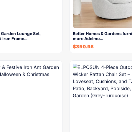
r Garden Lounge Set,
Better Homes & Gardens furn
d Iron Frame…
more Adelmo…
$
350.98