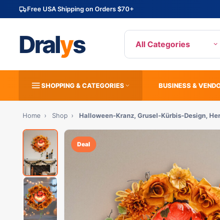
Free USA Shipping on Orders $70+
Dral
y
s
All Categories
SHOPPING & CATEGORIES
BUSINESS & VEND
Home
›
Shop
›
Halloween-Kranz, Grusel-Kürbis-Design, Herb
Deal