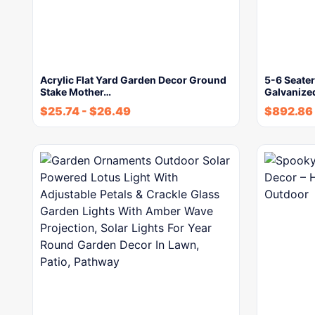
Acrylic Flat Yard Garden Decor Ground
5-6 Seate
Stake Mother…
Galvanize
$
25.74
-
$
26.49
$
892.86