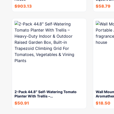
$
903.13
$
58.79
2-Pack 44.8″ Self-Watering Tomato
Wall Mount
Planter With Trellis –…
Aromather
$
50.91
$
18.50