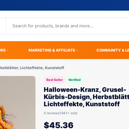
ORS
MARKETING & AFFILIATE
COMMUNITY & L
stblätter, Lichteffekte, Kunststoff
Best Seller
Verified
Halloween-Kranz, Grusel-
Kürbis-Design, Herbstblätt
Lichteffekte, Kunststoff
0 reviews
1941+ sold
$
45.36