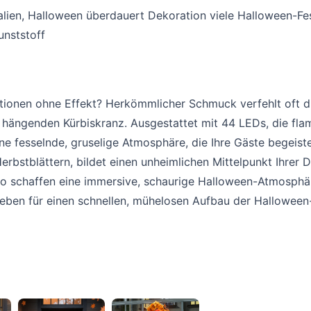
ialien, Halloween überdauert Dekoration viele Halloween-Fe
unststoff
ionen ohne Effekt? Herkömmlicher Schmuck verfehlt oft di
ngenden Kürbiskranz. Ausgestattet mit 44 LEDs, die flamm
ine fesselnde, gruselige Atmosphäre, die Ihre Gäste begeis
rbstblättern, bildet einen unheimlichen Mittelpunkt Ihrer 
o schaffen eine immersive, schaurige Halloween-Atmosphä
rieben für einen schnellen, mühelosen Aufbau der Hallowee