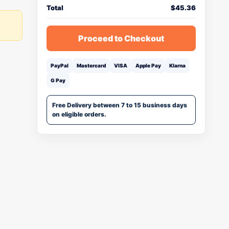
Total
$
45.36
Proceed to Checkout
PayPal
Mastercard
VISA
Apple Pay
Klarna
G Pay
Free Delivery between 7 to 15 business days
on eligible orders.