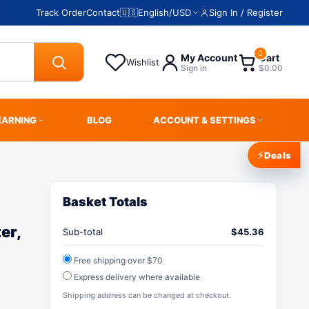
Track Order
Contact
🇺🇸
English
/
USD
Sign In / Register
0
My Account
Cart
Wishlist
Sign in
$0.00
EARNING
BLOG
ACCOUNT & SETTINGS
⚡
Deals
Basket Totals
er,
Sub-total
$
45.36
Free shipping over $70
Express delivery where available
Shipping address can be changed at checkout.