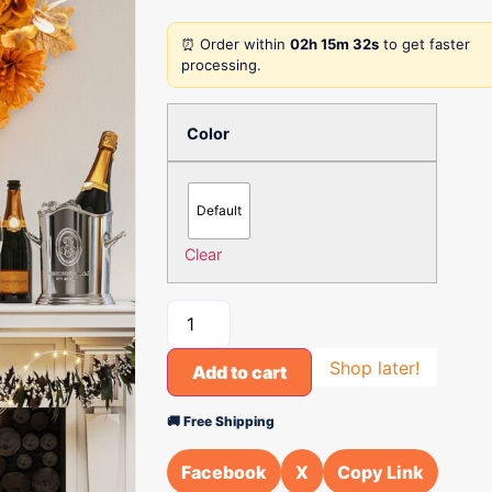
⏰ Order within
02h 15m 32s
to get faster
processing.
Color
Default
Clear
Shop later!
Add to cart
🚚 Free Shipping
Facebook
X
Copy Link