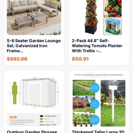
5-6 Seater Garden Lounge
2-Pack 44.8″ Self-
Set, Galvanized Iron
Watering Tomato Planter
Frame…
With Trellis –…
$
892.86
$
50.91
Outdoor Garden Storage
Thickened Taller Large 3D