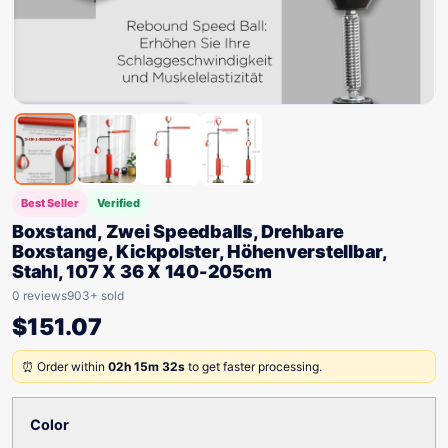
Best Seller
Verified
Boxstand, Zwei Speedballs, Drehbare
Boxstange, Kickpolster, Höhenverstellbar,
Stahl, 107 X 36 X 140-205cm
0 reviews
903+ sold
$
151.07
⏰ Order within
02h 15m 32s
to get faster processing.
Color