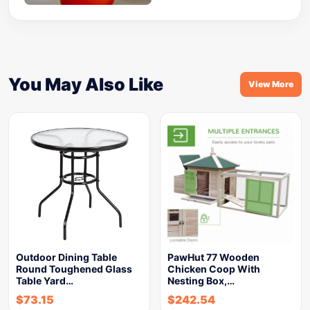
You May Also Like
View More
Outdoor Dining Table
PawHut 77 Wooden
Round Toughened Glass
Chicken Coop With
Table Yard…
Nesting Box,…
$
73.15
$
242.54