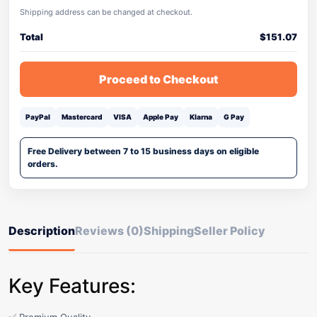
Shipping address can be changed at checkout.
Total
$
151.07
Proceed to Checkout
PayPal
Mastercard
VISA
Apple Pay
Klarna
G Pay
Free Delivery between 7 to 15 business days on eligible
orders.
Description
Reviews (0)
Shipping
Seller Policy
Key Features: