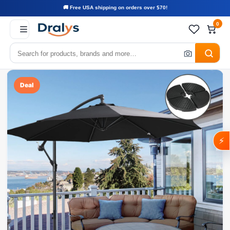
🚚 Free USA shipping on orders over $70!
0
Deal
⚡