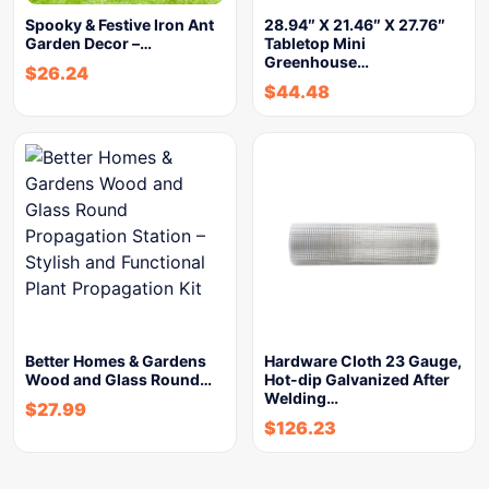
Spooky & Festive Iron Ant
28.94″ X 21.46″ X 27.76″
Garden Decor –…
Tabletop Mini
Greenhouse…
$
26.24
$
44.48
Better Homes & Gardens
Hardware Cloth 23 Gauge,
Wood and Glass Round…
Hot-dip Galvanized After
Welding…
$
27.99
$
126.23