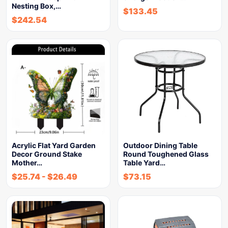
Nesting Box,…
$
133.45
$
242.54
Acrylic Flat Yard Garden
Outdoor Dining Table
Decor Ground Stake
Round Toughened Glass
Mother…
Table Yard…
$
25.74
-
$
26.49
$
73.15