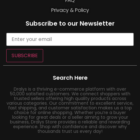
FAQ
Privacy & Policy
Subscribe to our Newsletter
SUBSCRIBE
Search Here
Dralys is a thriving e-commerce platform with over
50,000 satisfied customers. We connect shoppers with
trusted sellers offering high quality products across
various categories. Our commitment to excellent service,
fast shipping, and customer satisfaction makes us a top
choice for online shopping. Whether you’re a buyer
looking for great deals or a seller aiming to grow your
business, Dralys Store provides a reliable and rewarding
experience. Shop with confidence and discover why
thousands trust us every day!