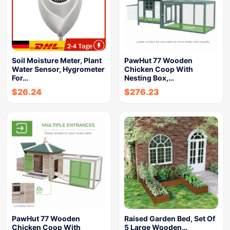
Soil Moisture Meter, Plant
PawHut 77 Wooden
Water Sensor, Hygrometer
Chicken Coop With
For…
Nesting Box,…
$
26.24
$
276.23
PawHut 77 Wooden
Raised Garden Bed, Set Of
Chicken Coop With
5 Large Wooden…