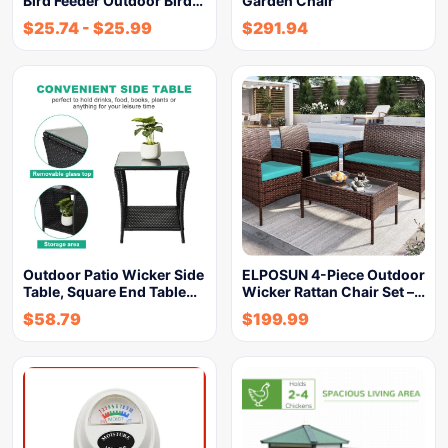
Bird Feeder Outdoor Bird…
Garden Chair
$
25.74
-
$
25.99
$
291.94
Outdoor Patio Wicker Side
ELPOSUN 4-Piece Outdoor
Table, Square End Table…
Wicker Rattan Chair Set –…
$
58.79
$
199.99