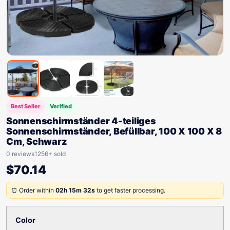
Best Seller
Verified
Sonnenschirmständer 4-teiliges
Sonnenschirmständer, Befüllbar, 100 X 100 X 8
Cm, Schwarz
0 reviews
1256+ sold
$
70.14
⏰ Order within
02h 15m 32s
to get faster processing.
Color