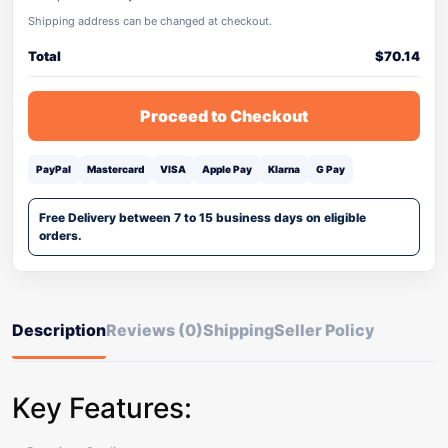
Shipping address can be changed at checkout.
Total
$
70.14
Proceed to Checkout
PayPal
Mastercard
VISA
Apple Pay
Klarna
G Pay
Free Delivery between 7 to 15 business days on eligible
orders.
Description
Reviews (0)
Shipping
Seller Policy
Key Features: