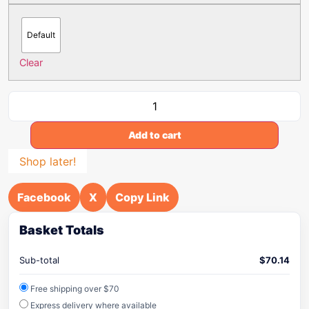
Default
Clear
Add to cart
Shop later!
Facebook
X
Copy Link
Basket Totals
Sub-total
$
70.14
Free shipping over $70
Express delivery where available