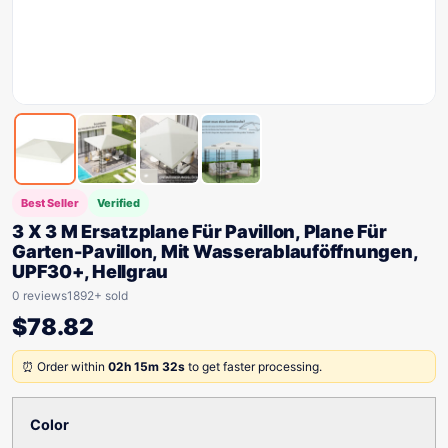
Best Seller
Verified
3 X 3 M Ersatzplane Für Pavillon, Plane Für
Garten-Pavillon, Mit Wasserablauföffnungen,
UPF30+, Hellgrau
0 reviews
1892+ sold
$
78.82
⏰ Order within
02h 15m 32s
to get faster processing.
Color