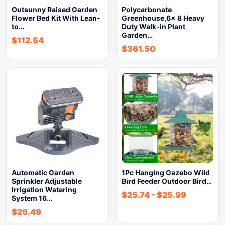
Outsunny Raised Garden
Polycarbonate
Flower Bed Kit With Lean-
Greenhouse,6x 8 Heavy
to…
Duty Walk-in Plant
Garden…
$
112.54
$
361.50
Automatic Garden
1Pc Hanging Gazebo Wild
Sprinkler Adjustable
Bird Feeder Outdoor Bird…
Irrigation Watering
$
25.74
-
$
25.99
System 16…
$
26.49