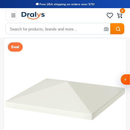
🚚 Free USA shipping on orders over $70!
0
Deal
⚡