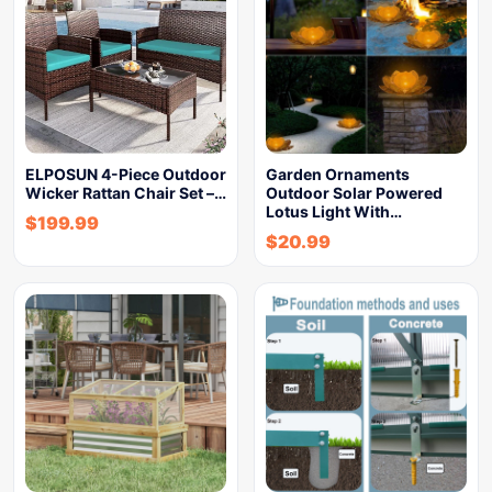
ELPOSUN 4-Piece Outdoor
Garden Ornaments
Wicker Rattan Chair Set –…
Outdoor Solar Powered
Lotus Light With…
$
199.99
$
20.99