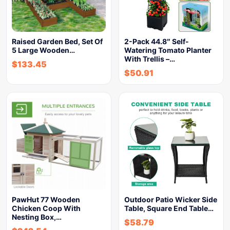
Raised Garden Bed, Set Of
2-Pack 44.8″ Self-
5 Large Wooden…
Watering Tomato Planter
With Trellis –…
$
133.45
$
50.91
PawHut 77 Wooden
Outdoor Patio Wicker Side
Chicken Coop With
Table, Square End Table…
Nesting Box,…
$
58.79