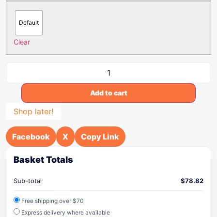
Default
Clear
Add to cart
Shop later!
Facebook
X
Copy Link
Basket Totals
Sub-total
$
78.82
Free shipping over $70
Express delivery where available