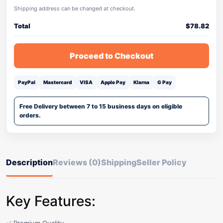
Shipping address can be changed at checkout.
Total
$
78.82
Proceed to Checkout
PayPal
Mastercard
VISA
Apple Pay
Klarna
G Pay
Free Delivery between 7 to 15 business days on eligible
orders.
Description
Reviews (0)
Shipping
Seller Policy
Key Features: