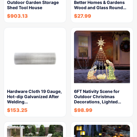
Outdoor Garden Storage
Better Homes & Gardens
Shed Tool House
Wood and Glass Round…
$
903.13
$
27.99
Hardware Cloth 19 Gauge,
6FT Nativity Scene for
Hot-dip Galvanized After
Outdoor Christmas
Welding…
Decorations, Lighted…
$
153.25
$
98.99