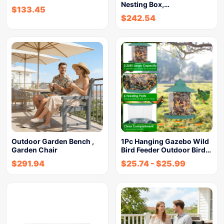
Nesting Box,…
$
133.45
$
242.54
Outdoor Garden Bench ,
1Pc Hanging Gazebo Wild
Garden Chair
Bird Feeder Outdoor Bird…
$
291.94
$
25.74
-
$
25.99