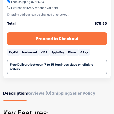
Free shipping over $70
Express delivery where available
Shipping address can be changed at checkout.
Total
$
79.50
Proceed to Checkout
PayPal
Mastercard
VISA
Apple Pay
Klarna
G Pay
Free Delivery between 7 to 15 business days on eligible
orders.
Description
Reviews (0)
Shipping
Seller Policy
Key Features: