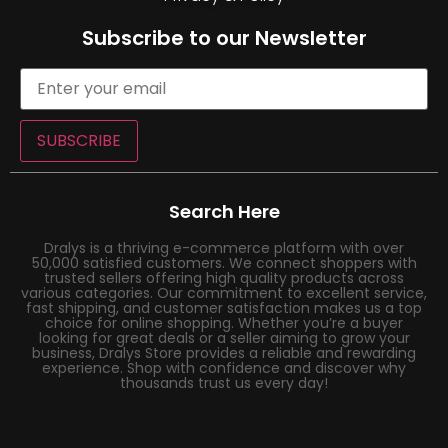
Subscribe to our Newsletter
SUBSCRIBE
Search Here
Dralys is a thriving e-commerce platform with over
50,000 satisfied customers. We connect shoppers with
trusted sellers offering high quality products across
various categories. Our commitment to excellent service,
fast shipping, and customer satisfaction makes us a top
choice for online shopping. Whether you’re a buyer
looking for great deals or a seller aiming to grow your
business, Dralys Store provides a reliable and rewarding
experience. Shop with confidence and discover why
thousands trust us every day!