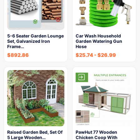
5-6 Seater Garden Lounge
Car Wash Household
Set, Galvanized Iron
Garden Watering Gun
Frame…
Hose
$
892.86
$
25.74
-
$
26.99
Raised Garden Bed, Set Of
PawHut 77 Wooden
5 Large Wooden…
Chicken Coop With