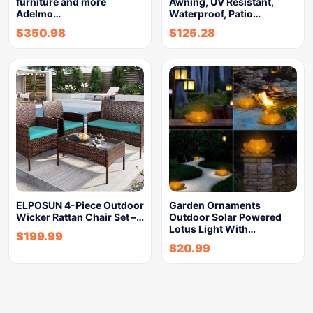
furniture and more
Awning, UV Resistant,
Adelmo…
Waterproof, Patio…
$
350.98
$
125.28
ELPOSUN 4-Piece Outdoor
Garden Ornaments
Wicker Rattan Chair Set –…
Outdoor Solar Powered
Lotus Light With…
$
199.99
$
20.99