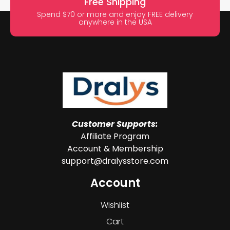
Free Shipping
Spend $70 or more and enjoy FREE delivery
anywhere in the USA
Customer Supports:
Affiliate Program
Account & Membership
support@dralysstore.com
Account
Wishlist
Cart