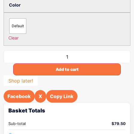
Color
Default
Clear
Add to cart
Shop later!
Facebook
X
Copy Link
Basket Totals
Sub-total
$
79.50