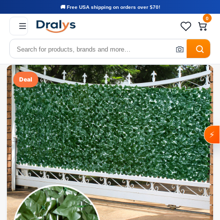
🚚 Free USA shipping on orders over $70!
0
Deal
⚡