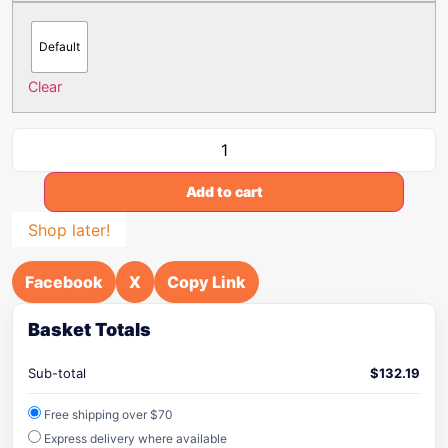
Default
Clear
Add to cart
Shop later!
Facebook
X
Copy Link
Basket Totals
Sub-total
$
132.19
Free shipping over $70
Express delivery where available