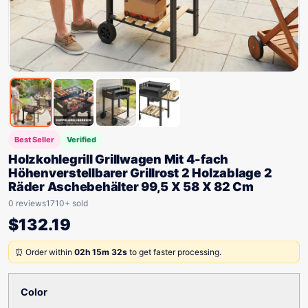
Best Seller
Verified
Holzkohlegrill Grillwagen Mit 4-fach
Höhenverstellbarer Grillrost 2 Holzablage 2
Räder Aschebehälter 99,5 X 58 X 82 Cm
0 reviews
1710+ sold
$
132.19
⏰ Order within
02h 15m 32s
to get faster processing.
Color