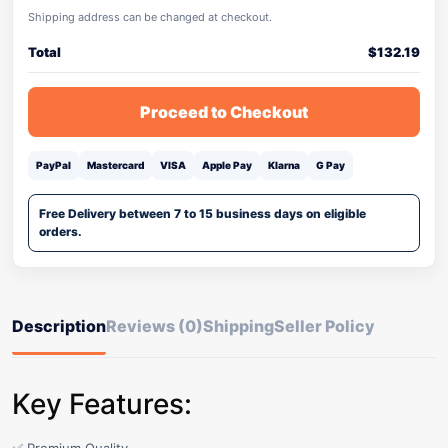
Shipping address can be changed at checkout.
Total
$
132.19
Proceed to Checkout
PayPal
Mastercard
VISA
Apple Pay
Klarna
G Pay
Free Delivery between 7 to 15 business days on eligible
orders.
Description
Reviews (0)
Shipping
Seller Policy
Key Features: