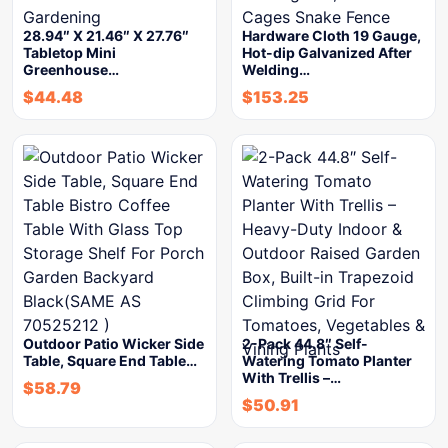
28.94″ X 21.46″ X 27.76″
Hardware Cloth 19 Gauge,
Tabletop Mini
Hot-dip Galvanized After
Greenhouse…
Welding…
$
44.48
$
153.25
Outdoor Patio Wicker Side
2-Pack 44.8″ Self-
Table, Square End Table…
Watering Tomato Planter
With Trellis –…
$
58.79
$
50.91