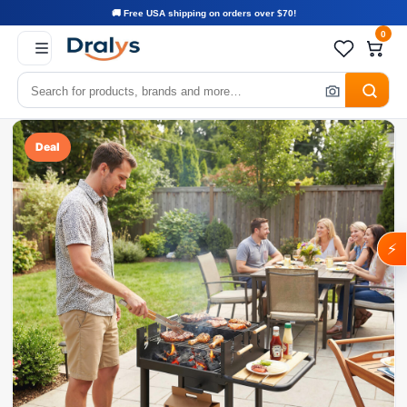
🚚 Free USA shipping on orders over $70!
0
Deal
⚡