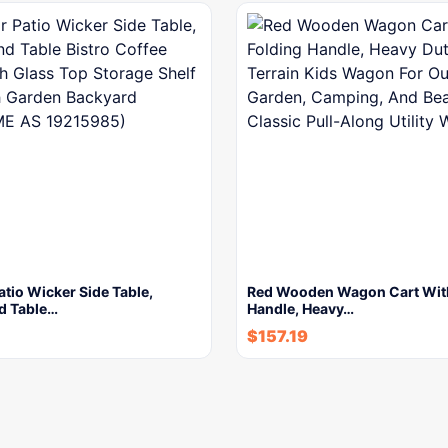
tio Wicker Side Table,
Red Wooden Wagon Cart With
d Table…
Handle, Heavy…
$
157.19