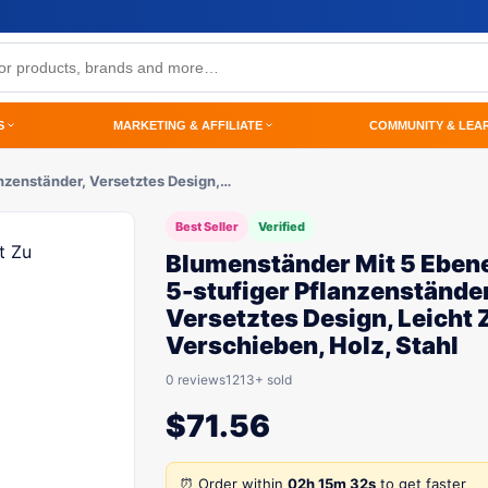
S
MARKETING & AFFILIATE
COMMUNITY & LEA
nzenständer, Versetztes Design,…
Best Seller
Verified
Blumenständer Mit 5 Eben
5-stufiger Pflanzenständer
Versetztes Design, Leicht 
Verschieben, Holz, Stahl
0 reviews
1213+ sold
$
71.56
⏰ Order within
02h 15m 32s
to get faster