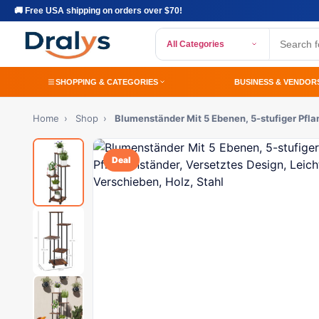
🚚 Free USA shipping on orders over $70!
All Categories
SHOPPING & CATEGORIES
BUSINESS & VENDOR
Home
›
Shop
›
Blumenständer Mit 5 Ebenen, 5-stufiger Pfla
Deal