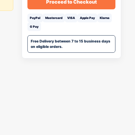
Proceed to Checkout
PayPal
Mastercard
VISA
Apple Pay
Klarna
G Pay
Free Delivery between 7 to 15 business days
on eligible orders.