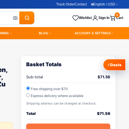
Track Order
Contact
🌐
English / USD
0
Wishlist
Sign In
Cart
RNING
BLOG
ACCOUNT & SETTINGS
Basket Totals
⚡
Deals
en,
,
Sub-total
$
71.56
Zu
Free shipping over $70
Express delivery where available
Shipping address can be changed at checkout.
Total
$
71.56