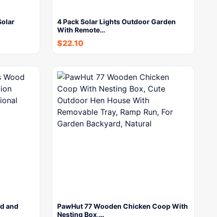
olar
4 Pack Solar Lights Outdoor Garden
With Remote…
$
22.10
d and
PawHut 77 Wooden Chicken Coop With
Nesting Box,…