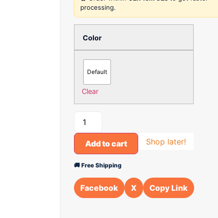
processing.
Color
Default
Clear
Shop later!
Add to cart
🚚 Free Shipping
Facebook
X
Copy Link