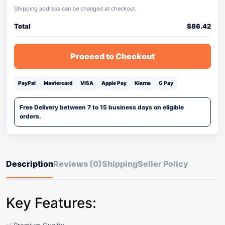
Shipping address can be changed at checkout.
Total
$
86.42
Proceed to Checkout
PayPal
Mastercard
VISA
Apple Pay
Klarna
G Pay
Free Delivery between 7 to 15 business days on eligible
orders.
Description
Reviews (0)
Shipping
Seller Policy
Key Features: