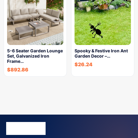
5-6 Seater Garden Lounge
Spooky & Festive Iron Ant
Set, Galvanized Iron
Garden Decor –…
Frame…
$
26.24
$
892.86