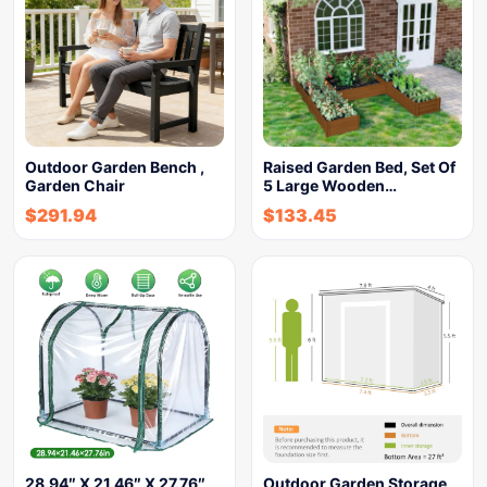
Outdoor Garden Bench ,
Raised Garden Bed, Set Of
Garden Chair
5 Large Wooden…
$
291.94
$
133.45
28.94″ X 21.46″ X 27.76″
Outdoor Garden Storage