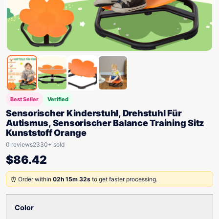
Best Seller
Verified
Sensorischer Kinderstuhl, Drehstuhl Für
Autismus, Sensorischer Balance Training Sitz
Kunststoff Orange
0 reviews
2330+ sold
$
86.42
⏰ Order within
02h 15m 32s
to get faster processing.
Color