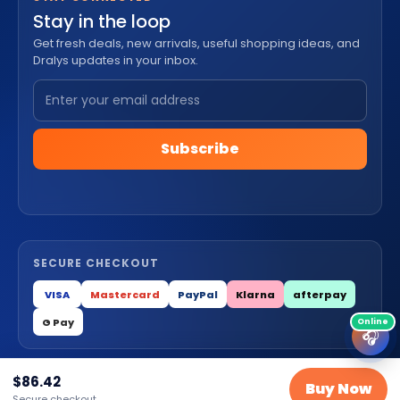
Stay in the loop
Get fresh deals, new arrivals, useful shopping ideas, and
Dralys updates in your inbox.
Subscribe
SECURE CHECKOUT
VISA
Mastercard
PayPal
Klarna
afterpay
G Pay
🎧
$
86.42
© 2026 Dralys Store LLC. All Rights Reserved.
Buy Now
Secure checkout