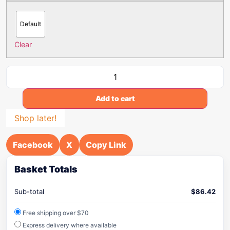
Default
Clear
Add to cart
Shop later!
Facebook
X
Copy Link
Basket Totals
Sub-total
$
86.42
Free shipping over $70
Express delivery where available