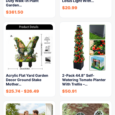
Duty Walk-in Plant
Lotus Light With…
Garden…
$
20.99
$
361.50
Acrylic Flat Yard Garden
2-Pack 44.8″ Self-
Decor Ground Stake
Watering Tomato Planter
Mother…
With Trellis –…
$
25.74
-
$
26.49
$
50.91