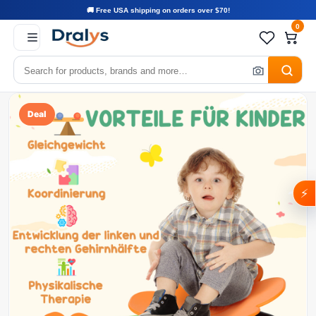
🚚 Free USA shipping on orders over $70!
0
Deal
⚡