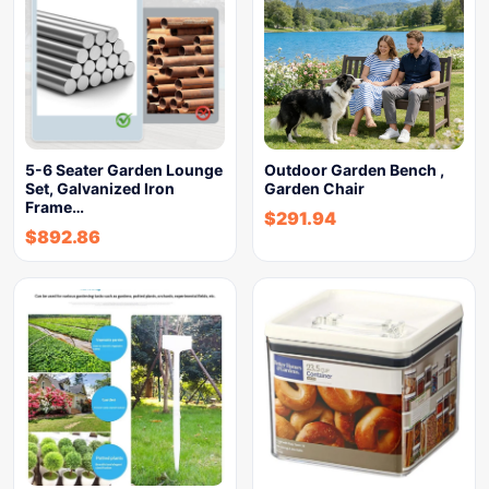
5-6 Seater Garden Lounge
Outdoor Garden Bench ,
Set, Galvanized Iron
Garden Chair
Frame…
$
291.94
$
892.86