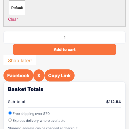
Default
Clear
Add to cart
Shop later!
Facebook
X
Copy Link
Basket Totals
Sub-total
$
112.84
Free shipping over $70
Express delivery where available
Shipping address can be changed at checkout.