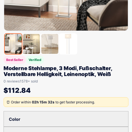
Best Seller
Verified
Moderne Stehlampe, 3 Modi, Fußschalter,
Verstellbare Helligkeit, Leinenoptik, Weiß
0 reviews
1578+ sold
$
112.84
⏰ Order within
02h 15m 32s
to get faster processing.
Color