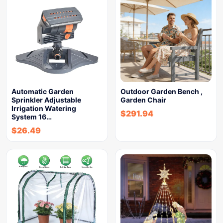
Automatic Garden
Outdoor Garden Bench ,
Sprinkler Adjustable
Garden Chair
Irrigation Watering
$
291.94
System 16…
$
26.49