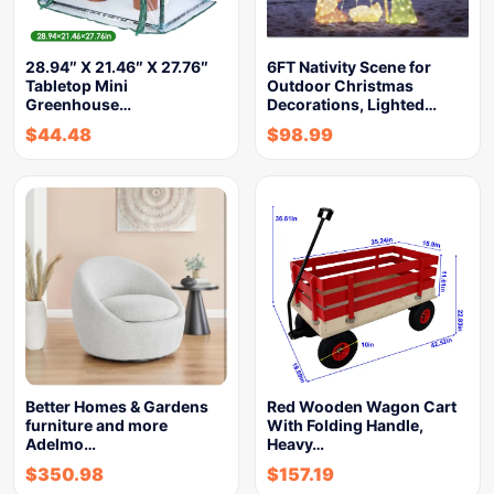
28.94″ X 21.46″ X 27.76″
6FT Nativity Scene for
Tabletop Mini
Outdoor Christmas
Greenhouse…
Decorations, Lighted…
$
44.48
$
98.99
Better Homes & Gardens
Red Wooden Wagon Cart
furniture and more
With Folding Handle,
Adelmo…
Heavy…
$
350.98
$
157.19