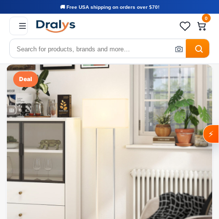
🚚 Free USA shipping on orders over $70!
0
Deal
⚡