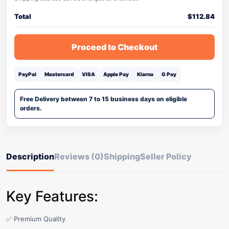
Total
$
112.84
Proceed to Checkout
PayPal
Mastercard
VISA
Apple Pay
Klarna
G Pay
Free Delivery between 7 to 15 business days on eligible
orders.
Description
Reviews (0)
Shipping
Seller Policy
Key Features:
✅ Premium Quality