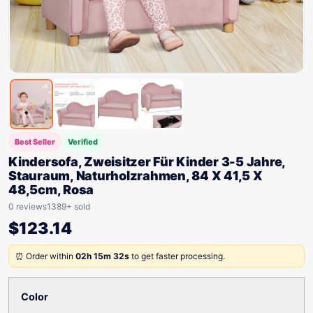
Best Seller
Verified
Kindersofa, Zweisitzer Für Kinder 3-5 Jahre,
Stauraum, Naturholzrahmen, 84 X 41,5 X
48,5cm, Rosa
0 reviews
1389+ sold
$
123.14
⏰ Order within
02h 15m 32s
to get faster processing.
Color