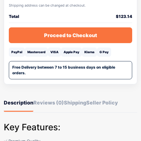
Shipping address can be changed at checkout.
Total
$
123.14
Proceed to Checkout
PayPal
Mastercard
VISA
Apple Pay
Klarna
G Pay
Free Delivery between 7 to 15 business days on eligible
orders.
Description
Reviews (0)
Shipping
Seller Policy
Key Features: