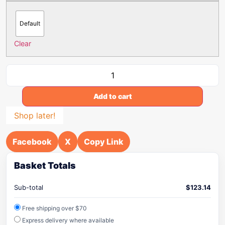
Default
Clear
Add to cart
Shop later!
Facebook
X
Copy Link
Basket Totals
Sub-total
$
123.14
Free shipping over $70
Express delivery where available