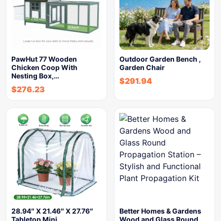
PawHut 77 Wooden
Outdoor Garden Bench ,
Chicken Coop With
Garden Chair
Nesting Box,…
$
291.94
$
276.23
28.94″ X 21.46″ X 27.76″
Better Homes & Gardens
Tabletop Mini
Wood and Glass Round…