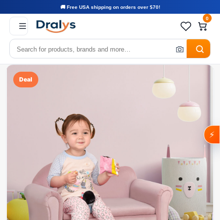
🚚 Free USA shipping on orders over $70!
0
Deal
⚡