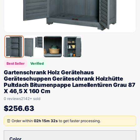
Best Seller
Verified
Gartenschrank Holz Gerätehaus
Geräteschuppen Geräteschrank Holzhütte
Pultdach Bitumenpappe Lamellentüren Grau 87
X 46,5 X 160 Cm
0 reviews
2142+ sold
$
256.63
⏰ Order within
02h 15m 32s
to get faster processing.
Color