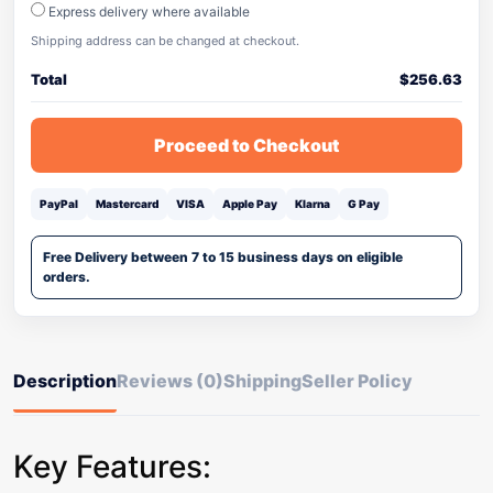
Express delivery where available
Shipping address can be changed at checkout.
Total
$
256.63
Proceed to Checkout
PayPal
Mastercard
VISA
Apple Pay
Klarna
G Pay
Free Delivery between 7 to 15 business days on eligible
orders.
Description
Reviews (0)
Shipping
Seller Policy
Key Features: