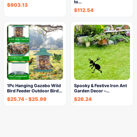
to…
$
903.13
$
112.54
1Pc Hanging Gazebo Wild
Spooky & Festive Iron Ant
Bird Feeder Outdoor Bird…
Garden Decor –…
$
25.74
-
$
25.99
$
26.24