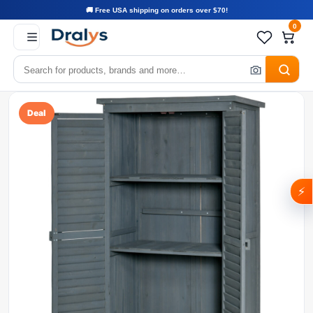
🚚 Free USA shipping on orders over $70!
0
Deal
⚡