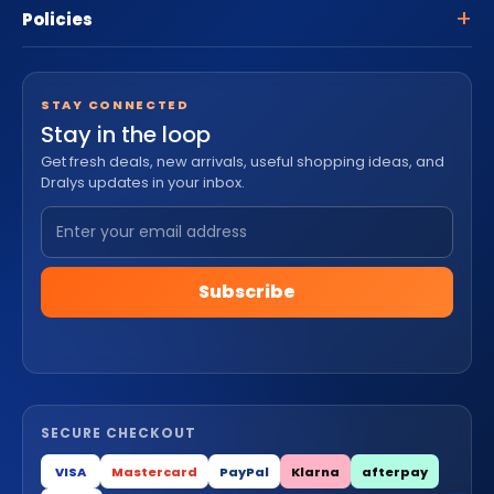
Policies
STAY CONNECTED
Stay in the loop
Get fresh deals, new arrivals, useful shopping ideas, and
Dralys updates in your inbox.
Subscribe
SECURE CHECKOUT
VISA
Mastercard
PayPal
Klarna
afterpay