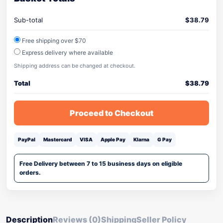
Sub-total
$
38.79
Free shipping over $70
Express delivery where available
Shipping address can be changed at checkout.
Total
$
38.79
Proceed to Checkout
PayPal
Mastercard
VISA
Apple Pay
Klarna
G Pay
Free Delivery between 7 to 15 business days on eligible
orders.
Description
Reviews (0)
Shipping
Seller Policy