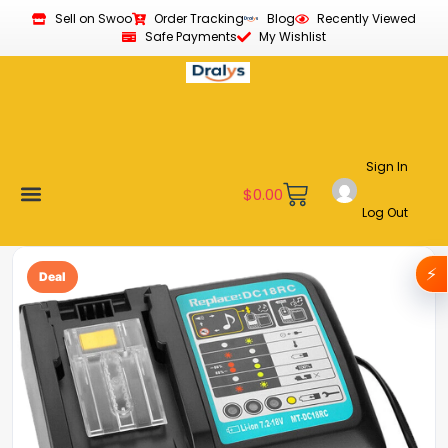
Sell on Swoo
Order Tracking
Blog
Recently Viewed
Safe Payments
My Wishlist
Sign In
$
0.00
Log Out
Become a Vendor
Affiliate Program
Customer Support
My account
⚡
Deal