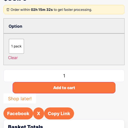
⏰ Order within
02h 15m 32s
to get faster processing.
Option
1 pack
Clear
Add to cart
Shop later!
Facebook
X
Copy Link
Basket Totals