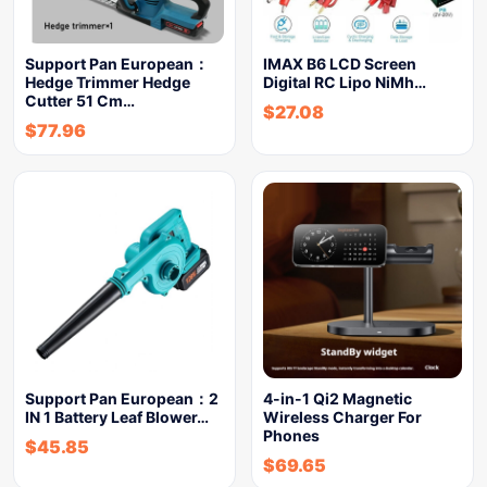
Support Pan European：
IMAX B6 LCD Screen
Hedge Trimmer Hedge
Digital RC Lipo NiMh…
Cutter 51 Cm…
$
27.08
$
77.96
Support Pan European：2
4-in-1 Qi2 Magnetic
IN 1 Battery Leaf Blower…
Wireless Charger For
Phones
$
45.85
$
69.65