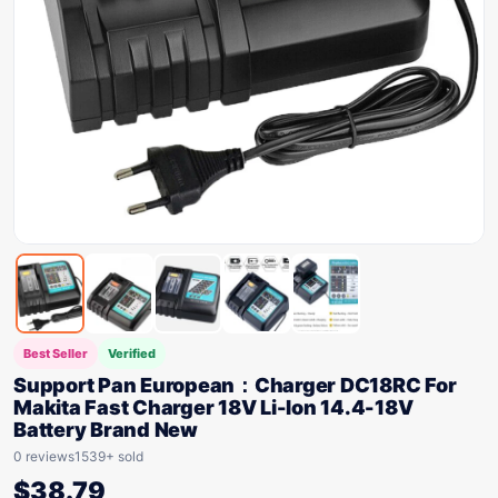
Best Seller
Verified
Support Pan European：Charger DC18RC For
Makita Fast Charger 18V Li-Ion 14.4-18V
Battery Brand New
0 reviews
1539+ sold
$
38.79