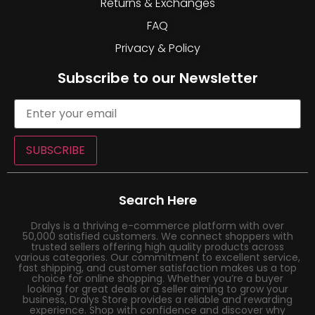
Returns & Exchanges
FAQ
Privacy & Policy
Subscribe to our Newsletter
SUBSCRIBE
Search Here
Dralys is a thriving e-commerce platform with over
50,000 satisfied customers. We connect shoppers with
trusted sellers offering high quality products across
various categories. Our commitment to excellent service,
fast shipping, and customer satisfaction makes us a top
choice for online shopping. Whether you’re a buyer
looking for great deals or a seller aiming to grow your
business, Dralys Store provides a reliable and rewarding
experience. Shop with confidence and discover why