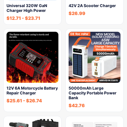
Universal 320W GaN
42V 2A Scooter Charger
Charger High Power
$
26.99
$
12.71
-
$
23.71
12V 6A Motorcycle Battery
50000mAh Large
Repair Charger
Capacity Portable Power
Bank
$
25.61
-
$
26.74
$
42.76