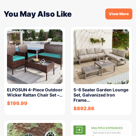
You May Also Like
View More
ELPOSUN 4-Piece Outdoor
5-6 Seater Garden Lounge
Wicker Rattan Chair Set –…
Set, Galvanized Iron
Frame…
$
199.99
$
892.86