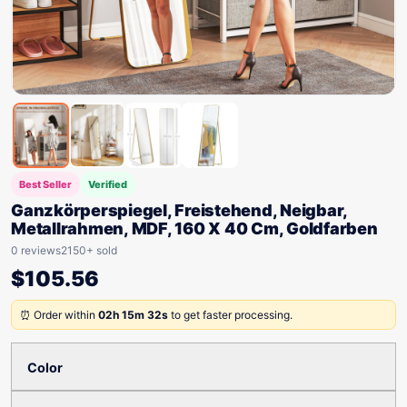
Best Seller
Verified
Ganzkörperspiegel, Freistehend, Neigbar,
Metallrahmen, MDF, 160 X 40 Cm, Goldfarben
0 reviews
2150+ sold
$
105.56
⏰ Order within
02h 15m 32s
to get faster processing.
Color