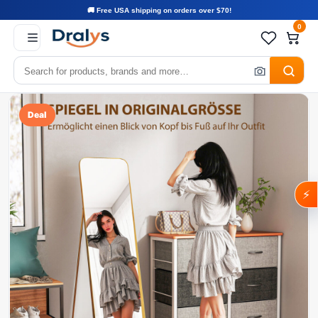
🚚 Free USA shipping on orders over $70!
0
Deal
⚡