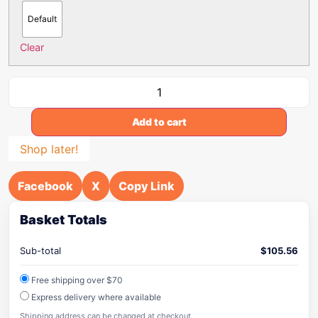
Default
Clear
Add to cart
Shop later!
Facebook
X
Copy Link
Basket Totals
Sub-total
$
105.56
Free shipping over $70
Express delivery where available
Shipping address can be changed at checkout.