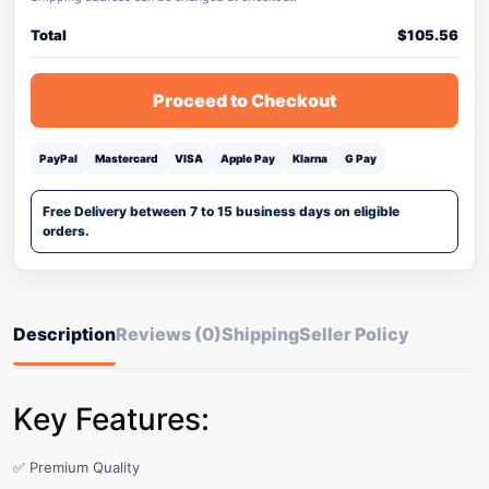
Total
$
105.56
Proceed to Checkout
PayPal
Mastercard
VISA
Apple Pay
Klarna
G Pay
Free Delivery between 7 to 15 business days on eligible
orders.
Description
Reviews (0)
Shipping
Seller Policy
Key Features:
✅ Premium Quality