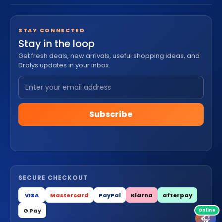
STAY CONNECTED
Stay in the loop
Get fresh deals, new arrivals, useful shopping ideas, and
Dralys updates in your inbox.
Subscribe
SECURE CHECKOUT
VISA
Mastercard
PayPal
Klarna
afterpay
G Pay
🎧