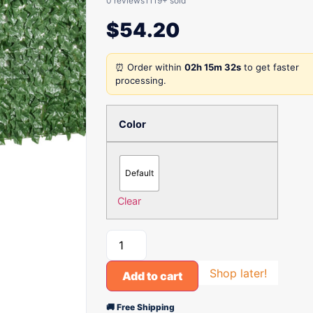
0 reviews
1119+ sold
$
54.20
⏰ Order within
02h 15m 32s
to get faster
processing.
Color
Default
Clear
Shop later!
Add to cart
🚚 Free Shipping