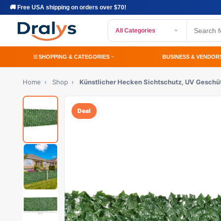
🚚 Free USA shipping on orders over $70!
All Categories
SHOPPING & CATEGORIES
BUSINESS & VENDOR
Home
›
Shop
›
Künstlicher Hecken Sichtschutz, UV Geschüt
Deal