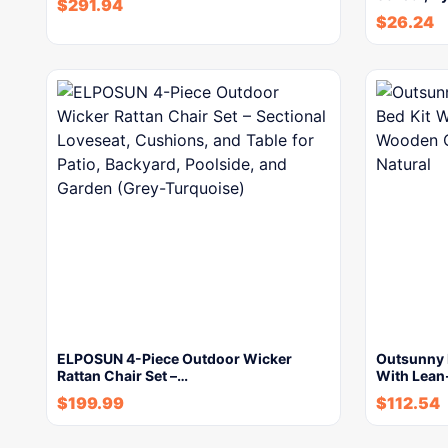
$
291.94
$
26.24
ELPOSUN 4-Piece Outdoor Wicker
Outsunny 
Rattan Chair Set –…
With Lean
$
199.99
$
112.54