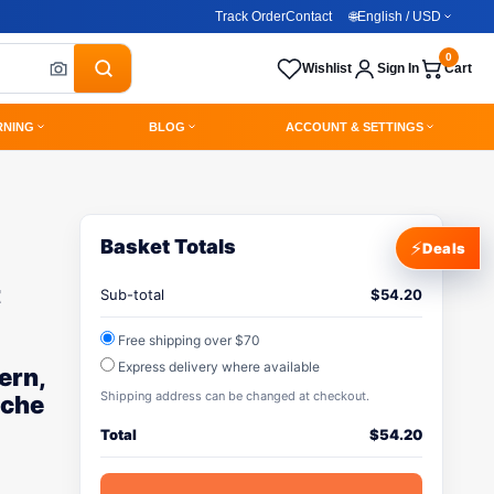
Track Order
Contact
🌐
English / USD
0
Wishlist
Sign In
Cart
RNING
BLOG
ACCOUNT & SETTINGS
Basket Totals
⚡
Deals
t
Sub-total
$
54.20
Free shipping over $70
Express delivery where available
ern,
Shipping address can be changed at checkout.
iche
Total
$
54.20