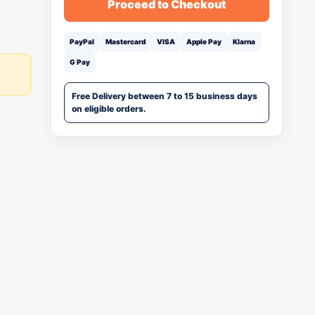
Proceed to Checkout
PayPal
Mastercard
VISA
Apple Pay
Klarna
G Pay
Free Delivery between 7 to 15 business days
on eligible orders.