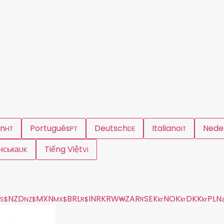
en
Português
Deutsch
Italiano
Nede
HT
PT
DE
IT
нська
Tiếng Việt
UK
VI
NZD
MXN
BRL
INR
KRW
ZAR
SEK
NOK
DKK
PLN
S$
NZ$
MX$
R$
₩
R
kr
kr
kr
z