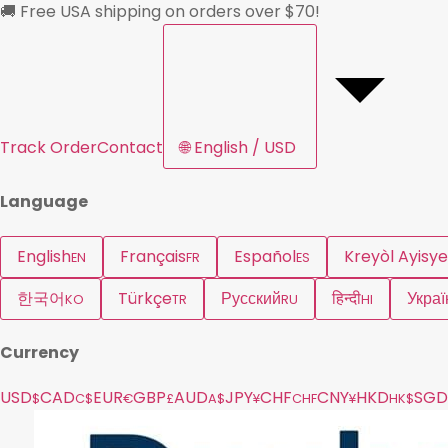
🚚 Free USA shipping on orders over $70!
Track Order
Contact
🌐
English / USD
Language
English
Français
Español
Kreyòl Ayisy
EN
FR
ES
한국어
Türkçe
Русский
हिन्दी
Украї
KO
TR
RU
HI
Currency
USD
CAD
EUR
GBP
AUD
JPY
CHF
CNY
HKD
SGD
$
C$
€
£
A$
¥
CHF
¥
HK$