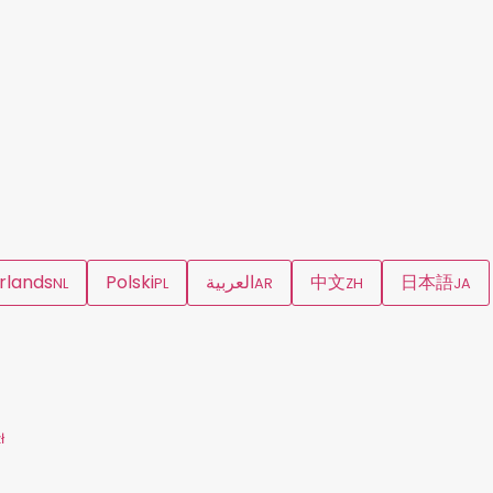
rlands
Polski
العربية
中文
日本語
NL
PL
AR
ZH
JA
ł